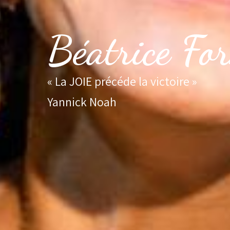
Béatrice Fo
« La JOIE précéde la victoire »
Yannick Noah