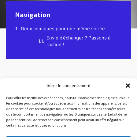
Navigation
Deux comiques pour une même soirée
Envie d’échanger ? Passons à
l’action !
Gérer le consentement
Pour offrir les meilleures expériences, nous utilisons des technologies telles que
les cookies pour stocker et/ou accéder aux informations des appareils. Le fait
Deux comiques pour une
de consentir à ces technologies nous permettra de traiter des données telles
que le comportement de navigation ou les ID uniques sur ce site. Le fait de ne
même soirée
pas consentir ou de retirer son consentement peut avoir un effet négatif sur
certaines caractéristiques et fonctions.