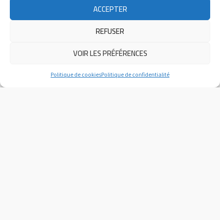
Samedi 3 juin 2023 à 21h à Brives Charensac
ACCEPTER
2 artistes 2 univers différents Rire garantis
REFUSER
LIEN VERS L'ÉVÉNEMENT
VOIR LES PRÉFÉRENCES
Politique de cookies
Politique de confidentialité
PRÉCÉDENT
SUIVANT
ATELIER JEUX – l’intelligence émotionnelle et de l’improvisation théâtrale
Conférence au congrès ELEVATE 2023